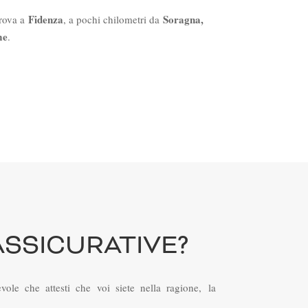
Fidenza
Soragna,
trova a
, a pochi chilometri da
me
.
ASSICURATIVE?
le che attesti che voi siete nella ragione, la