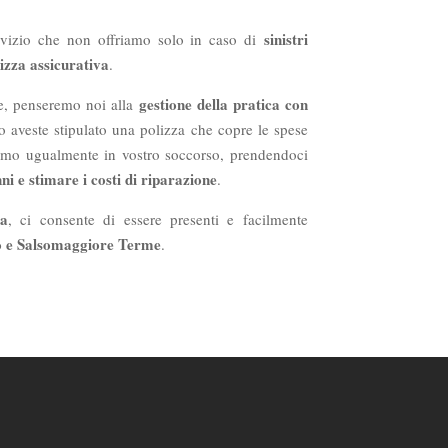
sinistri
vizio che non offriamo solo in caso di
izza assicurativa
.
gestione della pratica con
re, penseremo noi alla
o aveste stipulato una polizza che copre le spese
niamo ugualmente in vostro soccorso, prendendoci
nni e stimare i costi di riparazione
.
za
, ci consente di essere presenti e facilmente
o e Salsomaggiore Terme
.