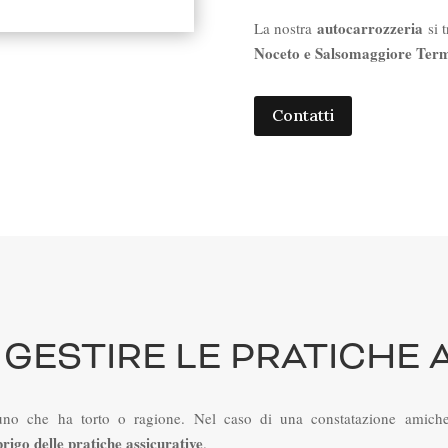
autocarrozzeria
La nostra
si 
Noceto e Salsomaggiore Ter
Contatti
 GESTIRE LE PRATICHE 
no che ha torto o ragione. Nel caso di una constatazione amichevo
brigo delle pratiche assicurative
.