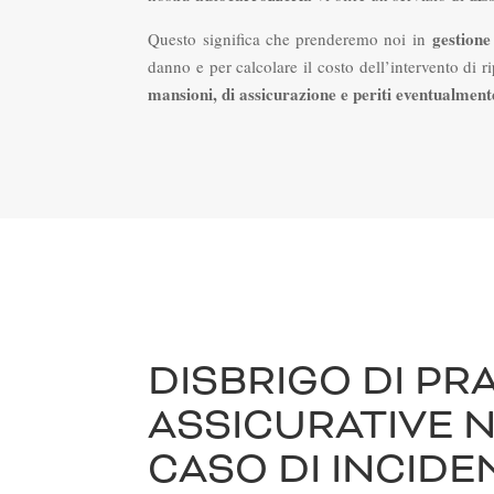
gestione
Questo significa che prenderemo noi in
danno e per calcolare il costo dell’intervento di r
mansioni, di assicurazione e periti eventualment
DISBRIGO DI PR
ASSICURATIVE 
CASO DI INCID