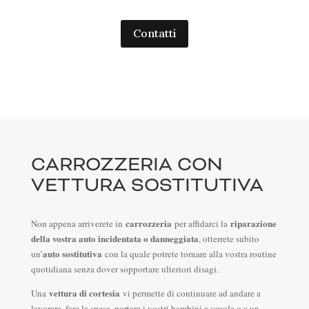
Contatti
CARROZZERIA CON
VETTURA SOSTITUTIVA
carrozzeria
riparazione
Non appena arriverete in
per affidarci la
della vostra auto incidentata o danneggiata
, otterrete subito
auto sostitutiva
un’
con la quale potrete tornare alla vostra routine
quotidiana senza dover sopportare ulteriori disagi.
vettura di cortesia
Una
vi permette di continuare ad andare a
lavorare, fare la spesa, portare i vostri bambini a scuola o a un