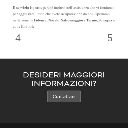
Il servizio è gratis
perché incluso nell’assistenza che vi forniamo
per aggiustare l’auto che avete in riparazione da noi. Operiamo
Fidenza, Noceto, Salsomaggiore Terme, Soragna
nelle zone di
e
zone limitrofe.
DESIDERI MAGGIORI
INFORMAZIONI?
Contattaci